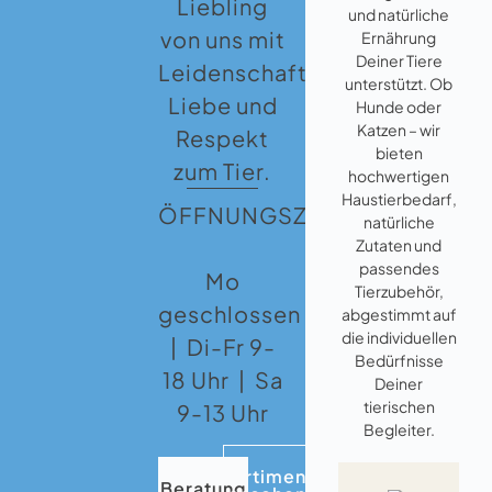
Liebling
und natürliche
von uns mit
Ernährung
Deiner Tiere
Leidenschaft,
unterstützt. Ob
Liebe und
Hunde oder
Katzen – wir
Respekt
bieten
zum Tier.
hochwertigen
Haustierbedarf,
ÖFFNUNGSZEITEN:
natürliche
Zutaten und
passendes
Mo
Tierzubehör,
geschlossen
abgestimmt auf
die individuellen
| Di-Fr 9-
Bedürfnisse
18 Uhr | Sa
Deiner
tierischen
9-13 Uhr
Begleiter.
Sortiment
Beratung