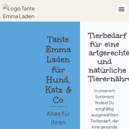
Tierbedarf
Tante
für eine
Emma
artgerecht
Laden
und
für
natürliche
Tierernäh
Hund,
Katz &
In unserem
Sortiment
Co
findest Du
sorgfältig
Alles für
ausgewählten
Tierbedarf, der
Ihren
eine gesunde