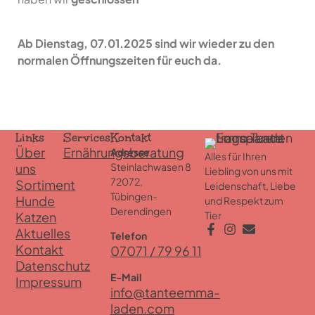
Ab Dienstag, 07.01.2025 sind wir wieder zu den
normalen Öffnungszeiten für euch da.
Links
Services
Kontakt
Über
Ernährungsberatung
Adresse
Alles für Ihren
uns
Steinlachwasen 8
Liebling von uns mit
72072,
Sortiment
Leidenschaft, Liebe
Tübingen-
Hunde
und Respekt zum
Derendingen
Katzen
Tier
Aktuelles
Telefon
Kontakt
07071 / 79 96 11
Datenschutz
E-Mail
Impressum
info@tanteemma-
laden.com