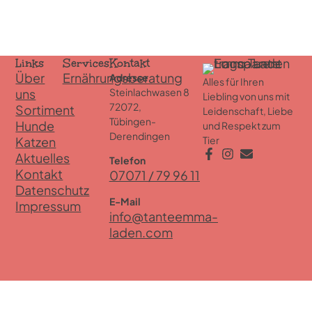
Links
Services
Kontakt
Über
Ernährungsberatung
Adresse
Alles für Ihren
uns
Steinlachwasen 8
Liebling von uns mit
72072,
Sortiment
Leidenschaft, Liebe
Tübingen-
Hunde
und Respekt zum
Derendingen
Katzen
Tier
Aktuelles
Telefon
Kontakt
07071 / 79 96 11
Datenschutz
E-Mail
Impressum
info@tanteemma-
laden.com