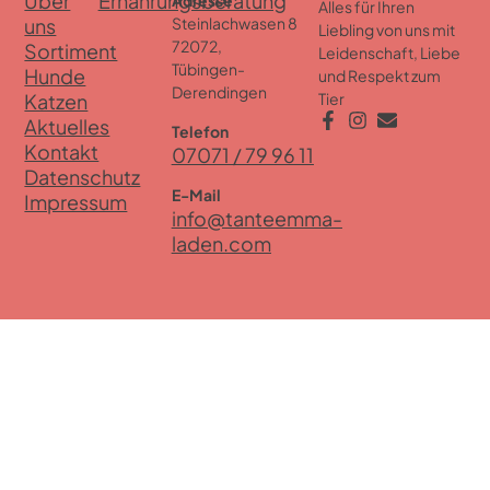
Über
Ernährungsberatung
Adresse
Alles für Ihren
uns
Steinlachwasen 8
Liebling von uns mit
72072,
Sortiment
Leidenschaft, Liebe
Tübingen-
Hunde
und Respekt zum
Derendingen
Katzen
Tier
Aktuelles
Telefon
Kontakt
07071 / 79 96 11
Datenschutz
E-Mail
Impressum
info@tanteemma-
laden.com