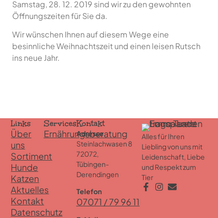
Samstag, 28. 12. 2019 sind wir zu den gewohnten
Öffnungszeiten für Sie da.
Wir wünschen Ihnen auf diesem Wege eine
besinnliche Weihnachtszeit und einen leisen Rutsch
ins neue Jahr.
Links
Services
Kontakt
Über
Ernährungsberatung
Adresse
Alles für Ihren
uns
Steinlachwasen 8
Liebling von uns mit
72072,
Sortiment
Leidenschaft, Liebe
Tübingen-
Hunde
und Respekt zum
Derendingen
Katzen
Tier
Aktuelles
Telefon
Kontakt
07071 / 79 96 11
Datenschutz